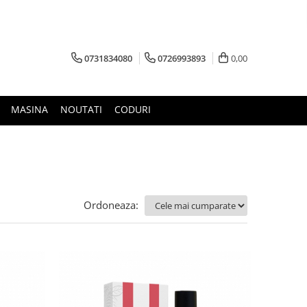
0731834080
0726993893
0,00
MASINA
NOUTATI
CODURI
Ordoneaza: