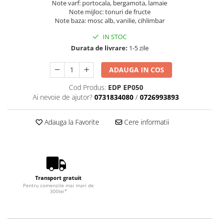
Note varf: portocala, bergamota, lamaie
Note mijloc: tonuri de fructe
Note baza: mosc alb, vanilie, cihlimbar
IN STOC
Durata de livrare:
1-5 zile
ADAUGA IN COS
Cod Produs:
EDP EP050
Ai nevoie de ajutor?
0731834080
/
0726993893
Adauga la Favorite
Cere informatii
Transport gratuit
Pentru comenzile mai mari de
300lei*