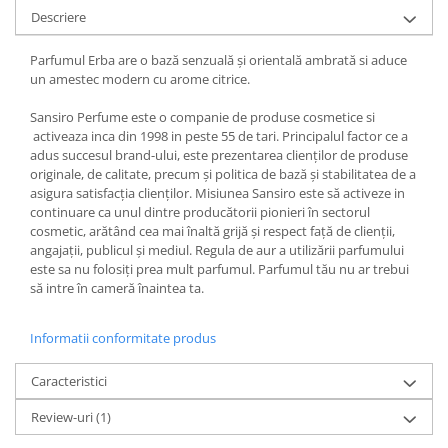
Descriere
Parfumul Erba are o bază senzuală și orientală ambrată si aduce
un amestec modern cu arome citrice.
Sansiro Perfume este o companie de produse cosmetice si
activeaza inca din 1998 in peste 55 de tari. Principalul factor ce a
adus succesul brand-ului, este prezentarea clienților de produse
originale, de calitate, precum și politica de bază și stabilitatea de a
asigura satisfacția clienților. Misiunea Sansiro este să activeze in
continuare ca unul dintre producătorii pionieri în sectorul
cosmetic, arătând cea mai înaltă grijă și respect față de clienții,
angajații, publicul și mediul. Regula de aur a utilizării parfumului
este sa nu folosiți prea mult parfumul. Parfumul tău nu ar trebui
să intre în cameră înaintea ta.
Informatii conformitate produs
Caracteristici
Review-uri
(1)