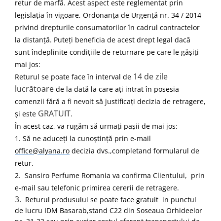
retur de marfă. Acest aspect este reglementat prin
legislația în vigoare, Ordonanța de Urgență nr. 34 / 2014
privind drepturile consumatorilor în cadrul contractelor
la distanță. Puteți beneficia de acest drept legal dacă
sunt îndeplinite condițiile de returnare pe care le gășiți
mai jos:
14 de zile
Returul se poate face în interval de
lucrătoare
de la dată la care ați intrat în posesia
comenzii fără a fi nevoit să justificați decizia de retragere,
GRATUIT
și este
.
În acest caz, va rugăm să urmați pașii de mai jos:
1.
Să ne aduceți la cunoștință prin e-mail
office@alyana.ro
decizia dvs.,completand formularul de
retur.
2.
Sansiro Perfume Romania va confirma Clientului, prin
e-mail sau telefonic primirea cererii de retragere.
3.
Returul produsului se poate face gratuit in punctul
de lucru IDM Basarab,stand C22 din Soseaua Orhideelor