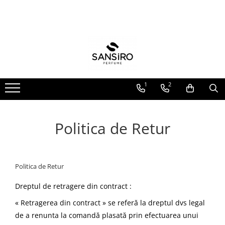
Parfumuri
Sansiro Premium
Ingrijire Corporala
ODORIZANTE DE CAMERA
PENTRU EL
BARBATI
COLONIE
PARFUM DE CAMERA CU
BETISOARE
PENTRU EA
FEMEI
LOTIUNE
SPRAY DE CAMERA SI RUFE
UNISEX
FRAGRANCE MIST
1
2
FORMAT TRAVEL
FINE MIST
Politica de Retur
Politica de Retur
Dreptul de retragere din contract :
« Retragerea din contract »
se referă la dreptul dvs legal
de a renunta la comandă plasată prin efectuarea unui