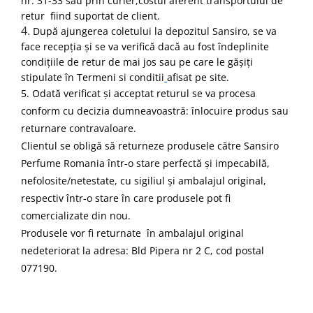
nr. 31-33 sau prin curier,costul aferent transportului de
retur fiind suportat de client.
4.
După ajungerea coletului la depozitul Sansiro, se va
face recepția și se va verifică dacă au fost îndeplinite
condițiile de retur de mai jos sau pe care le gășiți
stipulate în Termeni si conditii
afisat pe site.
5.
Odată verificat și acceptat returul se va procesa
conform cu decizia dumneavoastră: înlocuire produs sau
returnare contravaloare.
Clientul se obligă să returneze produsele către Sansiro
Perfume Romania într-o stare perfectă și impecabilă,
nefolosite/netestate, cu sigiliul și ambalajul original,
respectiv într-o stare în care produsele pot fi
comercializate din nou.
Produsele vor fi returnate în ambalajul original
nedeteriorat la adresa: Bld Pipera nr 2 C, cod postal
077190.