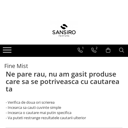
Parfumuri
Sansiro Premium
Ingrijire Corporala
ODORIZANTE DE CAMERA
PENTRU EL
BARBATI
COLONIE
PARFUM DE CAMERA CU
BETISOARE
PENTRU EA
FEMEI
LOTIUNE
SPRAY DE CAMERA SI RUFE
UNISEX
FRAGRANCE MIST
1
2
FORMAT TRAVEL
FINE MIST
Fine Mist
Ne pare rau, nu am gasit produse
care sa se potriveasca cu cautarea
ta
- Verifica de doua ori scrierea
- Incearca sa cauti cuvinte simple
- Incearca o cautare mai putin specifica
- Va puteti restrange rezultatele cautarii ulterior