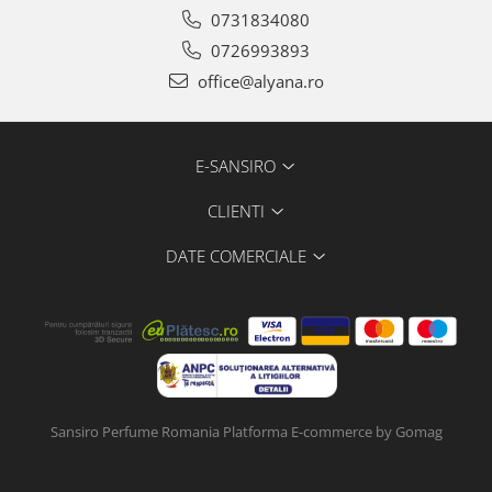
0731834080
0726993893
office@alyana.ro
E-SANSIRO
CLIENTI
DATE COMERCIALE
Sansiro Perfume Romania
Platforma E-commerce by Gomag