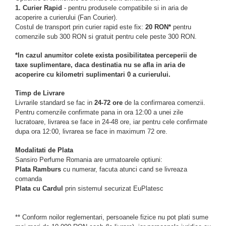
1.
Curier Rapid
- pentru produsele compatibile si in aria de
acoperire a curierului (Fan Courier).
Costul de transport prin curier rapid este fix:
20 RON*
pentru
comenzile sub 300 RON si gratuit pentru cele peste 300 RON.
*In cazul anumitor colete exista posibilitatea perceperii de
taxe suplimentare, daca destinatia nu se afla in aria de
acoperire cu kilometri suplimentari 0 a curierului.
Timp de Livrare
Livrarile standard se fac in
24-72 ore
de la confirmarea comenzii.
Pentru comenzile confirmate pana in ora 12:00 a unei zile
lucratoare, livrarea se face in 24-48 ore, iar pentru cele confirmate
dupa ora 12:00, livrarea se face in maximum 72 ore.
Modalitati de Plata
Sansiro Perfume Romania are urmatoarele optiuni:
Plata Ramburs
cu numerar, facuta atunci cand se livreaza
comanda
Plata cu Cardul
prin sistemul securizat EuPlatesc
** Conform noilor reglementari, persoanele fizice nu pot plati sume