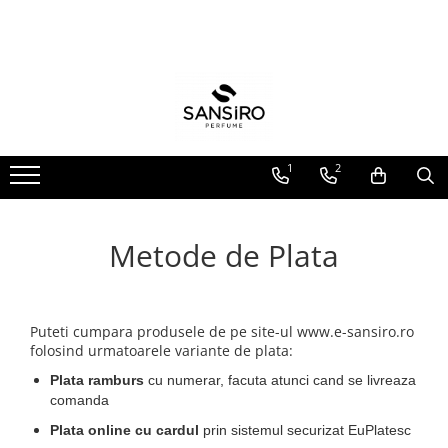
Parfumuri
Sansiro Premium
Ingrijire Corporala
ODORIZANTE DE CAMERA
PENTRU EL
BARBATI
COLONIE
PARFUM DE CAMERA CU
BETISOARE
PENTRU EA
FEMEI
LOTIUNE
SPRAY DE CAMERA SI RUFE
UNISEX
FRAGRANCE MIST
1
2
FORMAT TRAVEL
FINE MIST
Metode de Plata
Puteti cumpara produsele de pe site-ul www.e-sansiro.ro
folosind urmatoarele variante de plata:
Plata ramburs
cu numerar, facuta atunci cand se livreaza
comanda
Plata online cu cardul
prin sistemul securizat EuPlatesc