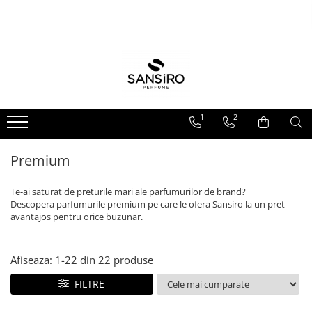
Parfumuri
Sansiro Premium
Ingrijire Corporala
ODORIZANTE DE CAMERA
PENTRU EL
BARBATI
COLONIE
PARFUM DE CAMERA CU
BETISOARE
PENTRU EA
FEMEI
LOTIUNE
SPRAY DE CAMERA SI RUFE
UNISEX
FRAGRANCE MIST
1
2
FORMAT TRAVEL
FINE MIST
Premium
Te-ai saturat de preturile mari ale parfumurilor de brand?
Descopera parfumurile premium pe care le ofera Sansiro la un pret
avantajos pentru orice buzunar.
Afiseaza:
1-
22
din
22
produse
FILTRE