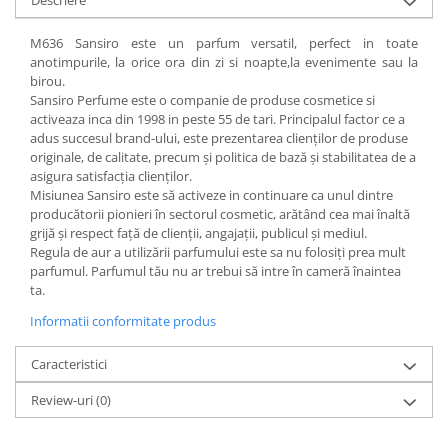
M636 Sansiro este un parfum versatil, perfect in toate
anotimpurile, la orice ora din zi si noapte,la evenimente sau la
birou.
Sansiro Perfume este o companie de produse cosmetice si
activeaza inca din 1998 in peste 55 de tari. Principalul factor ce a
adus succesul brand-ului, este prezentarea clienților de produse
originale, de calitate, precum și politica de bază și stabilitatea de a
asigura satisfacția clienților.
Misiunea Sansiro este să activeze in continuare ca unul dintre
producătorii pionieri în sectorul cosmetic, arătând cea mai înaltă
grijă și respect față de clienții, angajații, publicul și mediul.
Regula de aur a utilizării parfumului este sa nu folosiți prea mult
parfumul. Parfumul tău nu ar trebui să intre în cameră înaintea
ta.
Informatii conformitate produs
Caracteristici
Review-uri
(0)