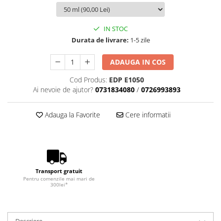
IN STOC
Durata de livrare:
1-5 zile
ADAUGA IN COS
Cod Produs:
EDP E1050
Ai nevoie de ajutor?
0731834080
/
0726993893
Adauga la Favorite
Cere informatii
Transport gratuit
Pentru comenzile mai mari de
300lei*
Descriere