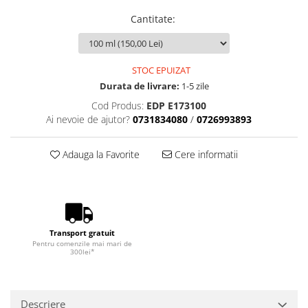
Cantitate
:
STOC EPUIZAT
Durata de livrare:
1-5 zile
Cod Produs:
EDP E173100
Ai nevoie de ajutor?
0731834080
/
0726993893
Adauga la Favorite
Cere informatii
Transport gratuit
Pentru comenzile mai mari de
300lei*
Descriere