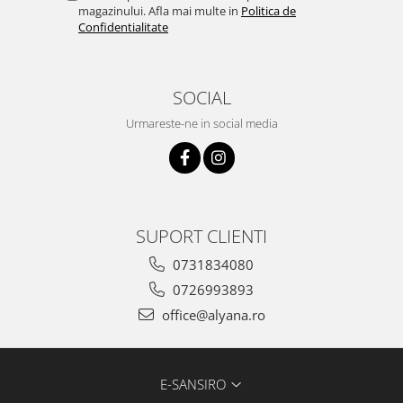
magazinului. Afla mai multe in
Politica de
Confidentialitate
SOCIAL
Urmareste-ne in social media
SUPORT CLIENTI
0731834080
0726993893
office@alyana.ro
E-SANSIRO