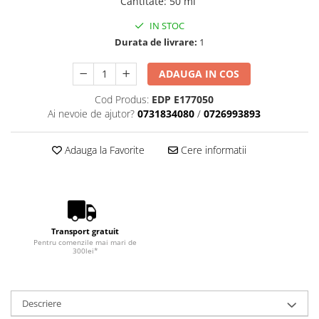
Cantitate
:
50 ml
IN STOC
Durata de livrare:
1
ADAUGA IN COS
Cod Produs:
EDP E177050
Ai nevoie de ajutor?
0731834080
/
0726993893
Adauga la Favorite
Cere informatii
Transport gratuit
Pentru comenzile mai mari de
300lei*
Descriere