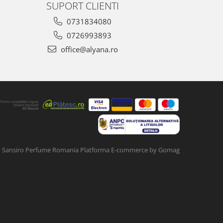
SUPORT CLIENTI
0731834080
0726993893
office@alyana.ro
Sansiro Perfume Romania
Platforma E-commerce by Gomag