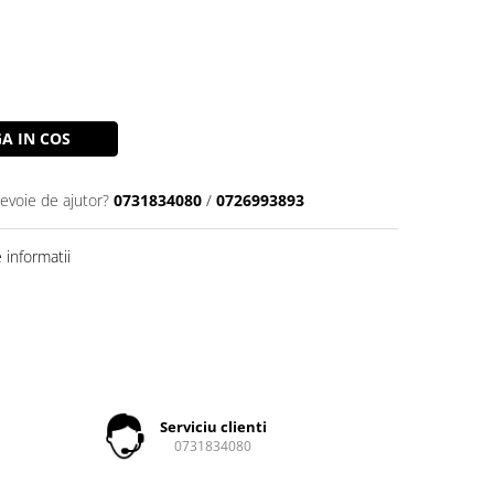
A IN COS
nevoie de ajutor?
0731834080
/
0726993893
informatii
Serviciu clienti
0731834080