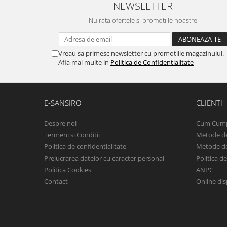
NEWSLETTER
Nu rata ofertele si promotiile noastre
Vreau sa primesc newsletter cu promotiile magazinului.
Afla mai multe in
Politica de Confidentialitate
E-SANSIRO
CLIENTI
Despre noi
Cum Cum
Termeni si Conditii
Metode de
Politica de confidentialitate
Metode de
Prelucrarea datelor cu caracter personal
Politica d
Politica Cookies
ANPC
Contact
Online dis