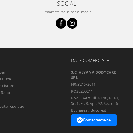
SOCIAL
Urmareste-ne in social media
DATE COMERCIALE
par
S.C. ALYANA BODYCARE
SRL
 Plata
J40/3215/2011
 Livrare
RO28200211
e Retur
Blvd. Uverturii, Nr.10, Bl. B1,
Sc. 1, Et. 8, Apt. 92, Sector 6
pute resolution
Bucharest, Bucuresti
Contacteaza-ne