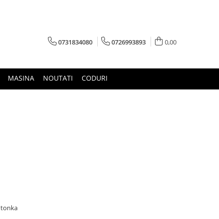
0731834080
0726993893
0,00
MASINA
NOUTATI
CODURI
 tonka