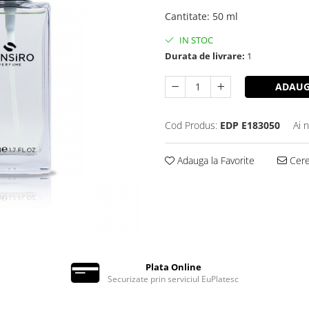
Cantitate
:
50 ml
IN STOC
Durata de livrare:
1
ADAUG
Cod Produs:
EDP E183050
Ai 
Adauga la Favorite
Cere 
Plata Online
Securizate prin serviciul EuPlatesc