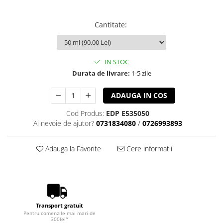
Cantitate
:
IN STOC
Durata de livrare:
1-5 zile
ADAUGA IN COS
Cod Produs:
EDP E535050
Ai nevoie de ajutor?
0731834080
/
0726993893
Adauga la Favorite
Cere informatii
Transport gratuit
Pentru comenzile mai mari de
300lei*