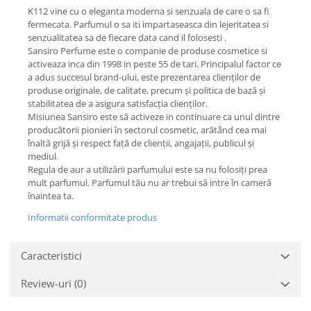
K112 vine cu o eleganta moderna si senzuala de care o sa fi
fermecata. Parfumul o sa iti impartaseasca din lejeritatea si
senzualitatea sa de fiecare data cand il folosesti .
Sansiro Perfume este o companie de produse cosmetice si
activeaza inca din 1998 in peste 55 de tari. Principalul factor ce
a adus succesul brand-ului, este prezentarea clienților de
produse originale, de calitate, precum și politica de bază și
stabilitatea de a asigura satisfacția clienților.
Misiunea Sansiro este să activeze in continuare ca unul dintre
producătorii pionieri în sectorul cosmetic, arătând cea mai
înaltă grijă și respect față de clienții, angajații, publicul și
mediul.
Regula de aur a utilizării parfumului este sa nu folosiți prea
mult parfumul. Parfumul tău nu ar trebui să intre în cameră
înaintea ta.
Informatii conformitate produs
Caracteristici
Review-uri
(0)