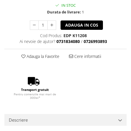
IN STOC
Durata de livrare:
1
ADAUGA IN COS
Cod Produs:
EDP K11208
Ai nevoie de ajutor?
0731834080
/
0726993893
Adauga la Favorite
Cere informatii
Transport gratuit
Pentru comenzile mai mari de
300lei*
Descriere