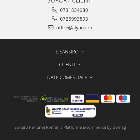
0731834080
0726993893
office@alyana.ro
E-SANSIRO
CLIENTI
DATE COMERCIALE
Sansiro Perfume Romania
Platforma E-commerce by Gomag