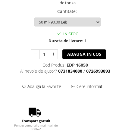
de tonka
Cantitate
:
IN STOC
Durata de livrare:
1
ADAUGA IN COS
Cod Produs:
EDP 16050
Ai nevoie de ajutor?
0731834080
/
0726993893
Adauga la Favorite
Cere informatii
Transport gratuit
Pentru comenzile mai mari de
300lei*