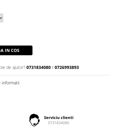
A IN COS
oie de ajutor?
0731834080
/
0726993893
informatii
Serviciu clienti
0731834080