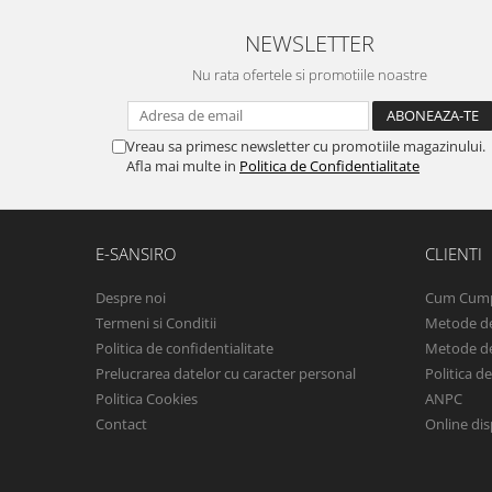
NEWSLETTER
Nu rata ofertele si promotiile noastre
Vreau sa primesc newsletter cu promotiile magazinului.
Afla mai multe in
Politica de Confidentialitate
E-SANSIRO
CLIENTI
Despre noi
Cum Cum
Termeni si Conditii
Metode de
Politica de confidentialitate
Metode de
Prelucrarea datelor cu caracter personal
Politica d
Politica Cookies
ANPC
Contact
Online dis