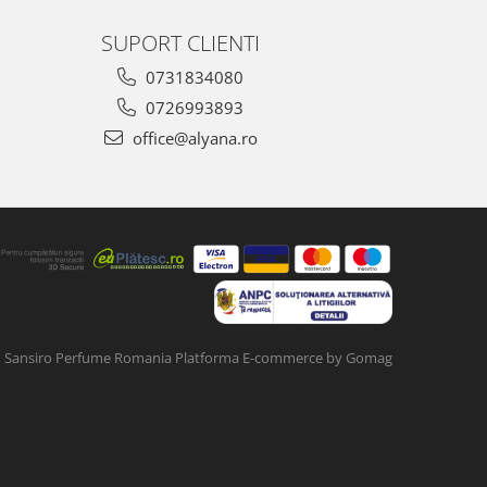
SUPORT CLIENTI
0731834080
0726993893
office@alyana.ro
Sansiro Perfume Romania
Platforma E-commerce by Gomag