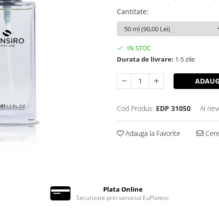
Cantitate
:
IN STOC
Durata de livrare:
1-5 zile
ADAUG
Cod Produs:
EDP 31050
Ai nev
Adauga la Favorite
Cere 
Plata Online
Securizate prin serviciul EuPlatesc