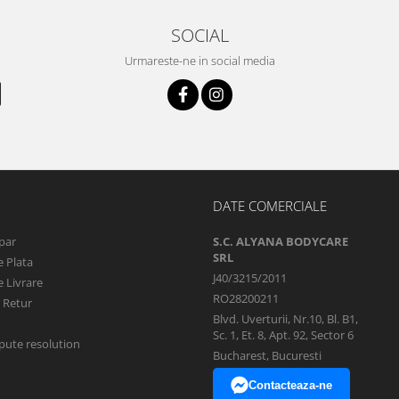
SOCIAL
Urmareste-ne in social media
DATE COMERCIALE
par
S.C. ALYANA BODYCARE
SRL
 Plata
J40/3215/2011
 Livrare
RO28200211
e Retur
Blvd. Uverturii, Nr.10, Bl. B1,
Sc. 1, Et. 8, Apt. 92, Sector 6
pute resolution
Bucharest, Bucuresti
Contacteaza-ne