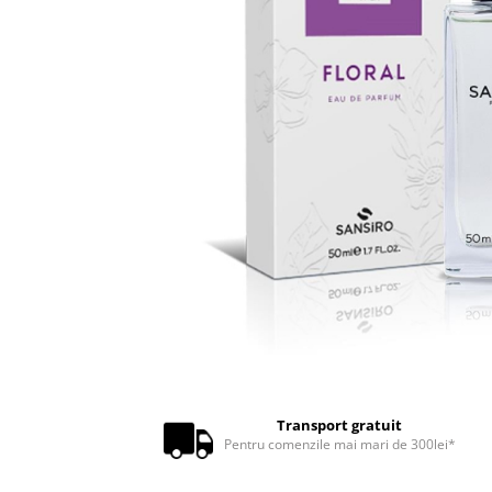
Transport gratuit
Pentru comenzile mai mari de 300lei*