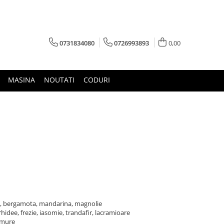
0731834080
0726993893
0,00
MASINA
NOUTATI
CODURI
ra, bergamota, mandarina, magnolie
rhidee, frezie, iasomie, trandafir, lacramioare
, mure