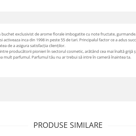
 buchet exclusivist de arome florale imbogatite cu note fructate, gurmande
ctiveaza inca din 1998 in peste 55 de tari. Principalul factor ce a adus succ
atea de a asigura satisfacția clienților.
re producătorii pionieri în sectorul cosmetic, arătând cea mai înaltă grijă și r
rea mult parfumul. Parfumul tău nu ar trebui să intre în cameră înaintea ta.
PRODUSE SIMILARE