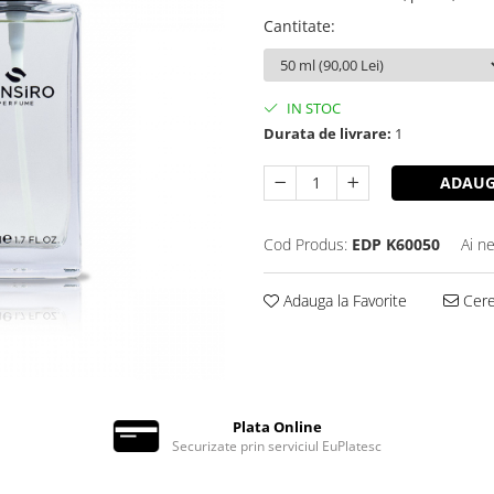
Cantitate
:
IN STOC
Durata de livrare:
1
ADAUG
Cod Produs:
EDP K60050
Ai n
Adauga la Favorite
Cere 
Plata Online
Securizate prin serviciul EuPlatesc