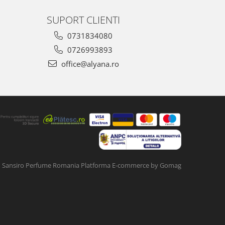
SUPORT CLIENTI
0731834080
0726993893
office@alyana.ro
Sansiro Perfume Romania
Platforma E-commerce by Gomag