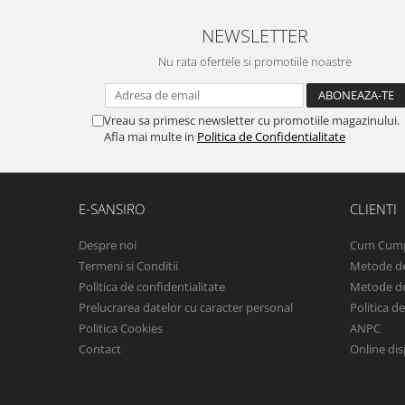
NEWSLETTER
Nu rata ofertele si promotiile noastre
Vreau sa primesc newsletter cu promotiile magazinului.
Afla mai multe in
Politica de Confidentialitate
E-SANSIRO
CLIENTI
Despre noi
Cum Cum
Termeni si Conditii
Metode de
Politica de confidentialitate
Metode de
Prelucrarea datelor cu caracter personal
Politica d
Politica Cookies
ANPC
Contact
Online dis