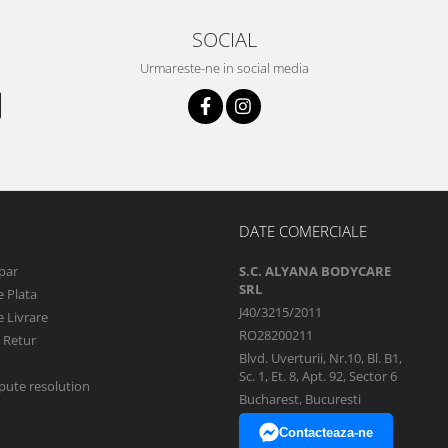
SOCIAL
Urmareste-ne in social media
DATE COMERCIALE
par
S.C. ALYANA BODYCARE
SRL
 Plata
J40/3215/2011
 Livrare
RO28200211
e Retur
Blvd. Uverturii, Nr.10, Bl. B1,
Sc. 1, Et. 8, Apt. 92, Sector 6
pute resolution
Bucharest, Bucuresti
Contacteaza-ne