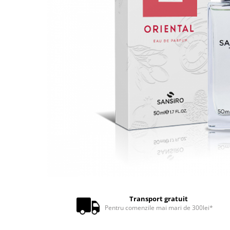
Transport gratuit
Pentru comenzile mai mari de 300lei*