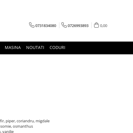
0731834080
0726993893
0,00
MASINA
NOUTATI
CODURI
fir, piper, coriandru, migdale
, iasomie, osmanthus
, vanilie