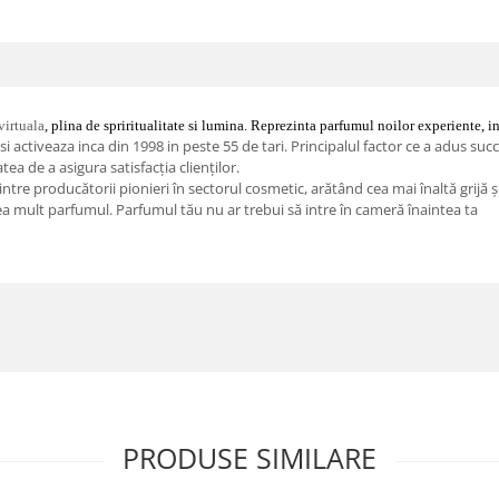
virtuala
, plina de spriritualitate si lumina. Reprezinta parfumul noilor experiente, ind
ctiveaza inca din 1998 in peste 55 de tari. Principalul factor ce a adus succ
atea de a asigura satisfacția clienților.
re producătorii pionieri în sectorul cosmetic, arătând cea mai înaltă grijă și r
prea mult parfumul. Parfumul tău nu ar trebui să intre în cameră înaintea ta
PRODUSE SIMILARE