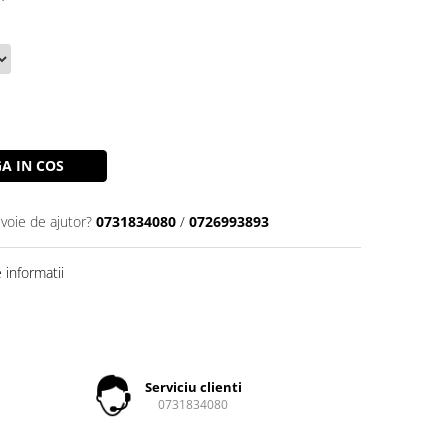
A IN COS
evoie de ajutor?
0731834080
/
0726993893
informatii
Serviciu clienti
0731834080