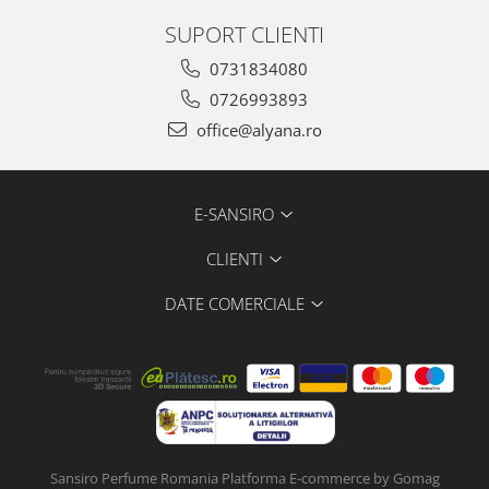
SUPORT CLIENTI
0731834080
0726993893
office@alyana.ro
E-SANSIRO
CLIENTI
DATE COMERCIALE
Sansiro Perfume Romania
Platforma E-commerce by Gomag