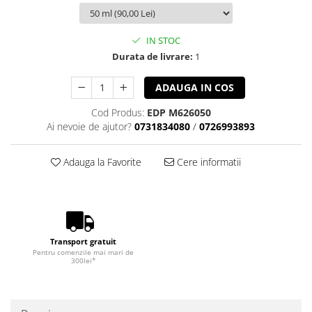
IN STOC
Durata de livrare:
1
ADAUGA IN COS
Cod Produs:
EDP M626050
Ai nevoie de ajutor?
0731834080
/
0726993893
Adauga la Favorite
Cere informatii
Transport gratuit
Pentru comenzile mai mari de
300lei*