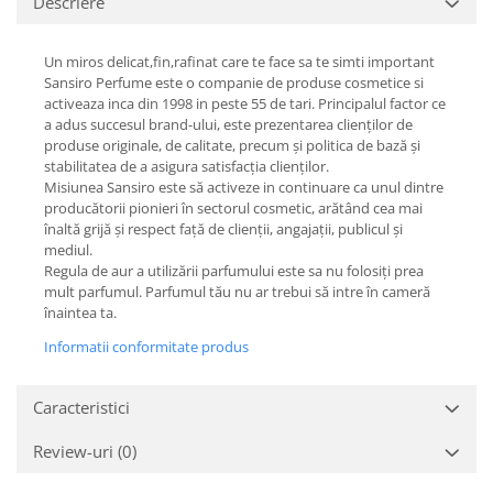
Descriere
Un miros delicat,fin,rafinat care te face sa te simti important
Sansiro Perfume este o companie de produse cosmetice si
activeaza inca din 1998 in peste 55 de tari. Principalul factor ce
a adus succesul brand-ului, este prezentarea clienților de
produse originale, de calitate, precum și politica de bază și
stabilitatea de a asigura satisfacția clienților.
Misiunea Sansiro este să activeze in continuare ca unul dintre
producătorii pionieri în sectorul cosmetic, arătând cea mai
înaltă grijă și respect față de clienții, angajații, publicul și
mediul.
Regula de aur a utilizării parfumului este sa nu folosiți prea
mult parfumul. Parfumul tău nu ar trebui să intre în cameră
înaintea ta.
Informatii conformitate produs
Caracteristici
Review-uri
(0)