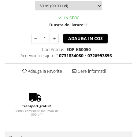
IN STOC
Durata de livrare:
1
ADAUGA IN COS
Cod Produs:
EDP K60050
Ai nevoie de ajutor?
0731834080
/
0726993893
Adauga la Favorite
Cere informatii
Transport gratuit
Pentru comenzile mai mari de
300lei*