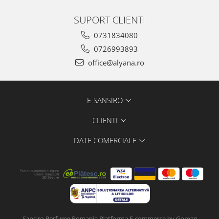
SUPORT CLIENTI
0731834080
0726993893
office@alyana.ro
E-SANSIRO
CLIENTI
DATE COMERCIALE
Sansiro Perfume Romania
Platforma E-commerce by Gomag