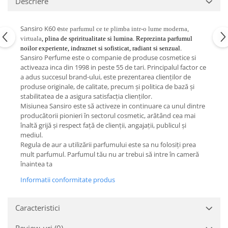
Descriere
Sansiro K60 e
ste parfumul ce te plimba intr-o lume moderna,
virtuala
, plina de spriritualitate si lumina. Reprezinta parfumul
noilor experiente, indraznet si sofisticat, radiant si senzual.
Sansiro Perfume este o companie de produse cosmetice si
activeaza inca din 1998 in peste 55 de tari. Principalul factor ce
a adus succesul brand-ului, este prezentarea clienților de
produse originale, de calitate, precum și politica de bază și
stabilitatea de a asigura satisfacția clienților.
Misiunea Sansiro este să activeze in continuare ca unul dintre
producătorii pionieri în sectorul cosmetic, arătând cea mai
înaltă grijă și respect față de clienții, angajații, publicul și
mediul.
Regula de aur a utilizării parfumului este sa nu folosiți prea
mult parfumul. Parfumul tău nu ar trebui să intre în cameră
înaintea ta
Informatii conformitate produs
Caracteristici
Review-uri
(0)