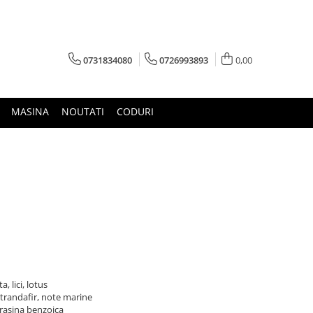
0731834080
0726993893
0,00
MASINA
NOUTATI
CODURI
 lici, lotus
 trandafir, note marine
rasina benzoica