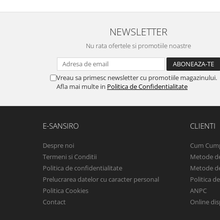
NEWSLETTER
Nu rata ofertele si promotiile noastre
Vreau sa primesc newsletter cu promotiile magazinului.
Afla mai multe in
Politica de Confidentialitate
E-SANSIRO
CLIENTI
Despre noi
Cum Cum
Termeni si Conditii
Metode de
Politica de confidentialitate
Metode de
Prelucrarea datelor cu caracter personal
Politica d
Politica Cookies
ANPC
Contact
Online dis