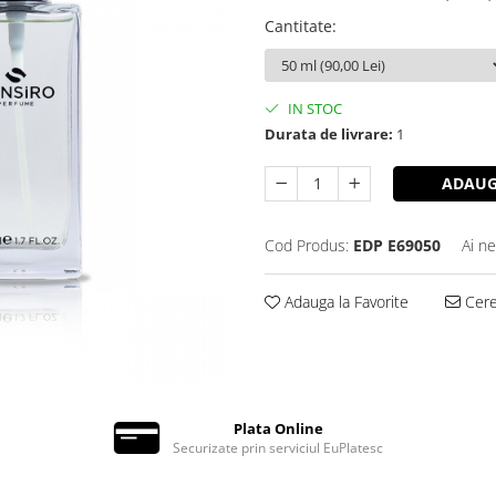
Cantitate
:
IN STOC
Durata de livrare:
1
ADAUG
Cod Produs:
EDP E69050
Ai ne
Adauga la Favorite
Cere 
Plata Online
Securizate prin serviciul EuPlatesc