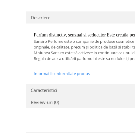
Descriere
Parfum distinctiv, senzual si seducator.Este creatia perf
Sansiro Perfume este o companie de produse cosmetice si a
originale, de calitate, precum și politica de bază și stabilit
Misiunea Sansiro este să activeze in continuare ca unul dint
Regula de aur a utilizării parfumului este sa nu folosiți p
Informatii conformitate produs
Caracteristici
Review-uri
(0)