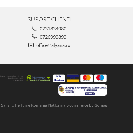
SUPORT CLIENTI
0731834080
0726993893
office@alyana.ro
Sansiro Perfume Romania
Platforma E-commerce by Gomag