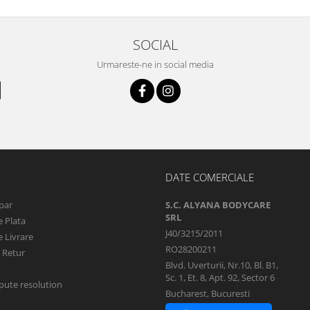
SOCIAL
Urmareste-ne in social media
DATE COMERCIALE
par
S.C. ALYANA BODYCARE
SRL
 Plata
J40/3215/2011
 Livrare
RO28200211
e Retur
Blvd. Uverturii, Nr.10, Bl. B1,
Sc. 1, Et. 8, Apt. 92, Sector 6
pute resolution
Bucharest, Bucuresti