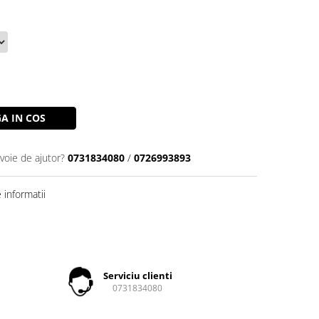
A IN COS
voie de ajutor?
0731834080
/
0726993893
informatii
Serviciu clienti
0731834080