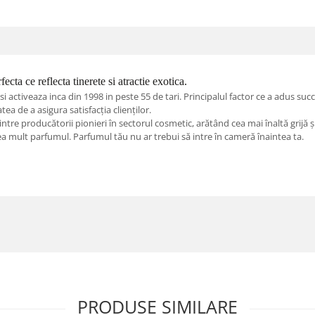
ecta ce reflecta tinerete si atractie exotica.
ctiveaza inca din 1998 in peste 55 de tari. Principalul factor ce a adus succ
atea de a asigura satisfacția clienților.
re producătorii pionieri în sectorul cosmetic, arătând cea mai înaltă grijă și r
rea mult parfumul. Parfumul tău nu ar trebui să intre în cameră înaintea ta.
PRODUSE SIMILARE