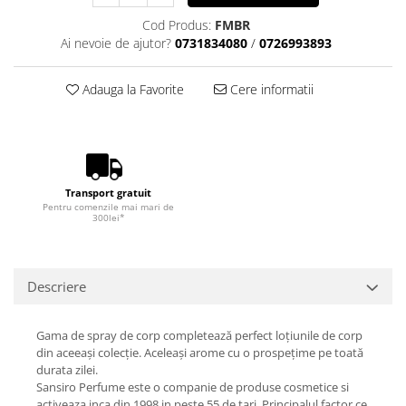
Cod Produs:
FMBR
Ai nevoie de ajutor?
0731834080
/
0726993893
Adauga la Favorite
Cere informatii
Transport gratuit
Pentru comenzile mai mari de
300lei*
Descriere
Gama de spray de corp completează perfect loțiunile de corp
din aceeași colecție. Aceleași arome cu o prospețime pe toată
durata zilei.
Sansiro Perfume este o companie de produse cosmetice si
activeaza inca din 1998 in peste 55 de tari. Principalul factor ce