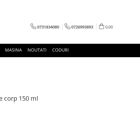
0731834080
0726993893
0,00
MASINA
NOUTATI
CODURI
e corp 150 ml