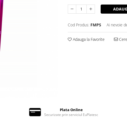
ADAUG
Cod Produs:
FMPS
Ai nevoie d
Adauga la Favorite
Cere 
Plata Online
Securizate prin serviciul EuPlatesc