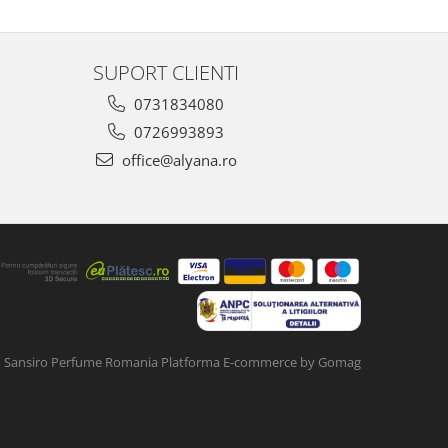
SUPORT CLIENTI
0731834080
0726993893
office@alyana.ro
Sansiro Perfume Romania
Platforma E-commerce by Gomag