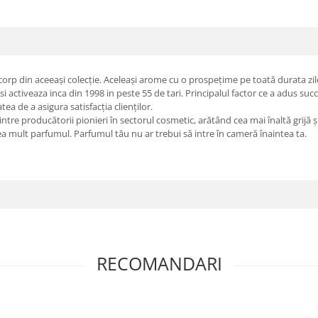
rp din aceeași colecție. Aceleași arome cu o prospețime pe toată durata zile
ctiveaza inca din 1998 in peste 55 de tari. Principalul factor ce a adus succ
atea de a asigura satisfacția clienților.
re producătorii pionieri în sectorul cosmetic, arătând cea mai înaltă grijă și r
rea mult parfumul. Parfumul tău nu ar trebui să intre în cameră înaintea ta.
RECOMANDARI