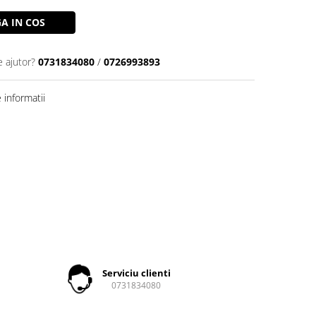
A IN COS
e ajutor?
0731834080
/
0726993893
informatii
Serviciu clienti
0731834080