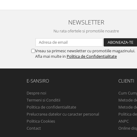
NEWSLETTER
Nu rata ofertele si promotiile noastre
Vreau sa primesc newsletter cu promotiile magazinului.
Afla mai multe in
Politica de Confidentialitate
E-SANSIRO
CLIENTI
Despre noi
Cum Cum
Termeni si Conditii
Metode de
Politica de confidentialitate
Metode de
Prelucrarea datelor cu caracter personal
Politica d
Politica Cookies
ANPC
Contact
Online dis