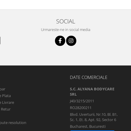
SOCIAL
Urmareste-ne in social media
DATE COMERCIALE
par
S.C. ALYANA BODYCARE
SRL
 Plata
J40/3215/2011
 Livrare
RO28200211
e Retur
Blvd. Uverturii, Nr.10, Bl. B1,
Sc. 1, Et. 8, Apt. 92, Sector 6
pute resolution
Bucharest, Bucuresti