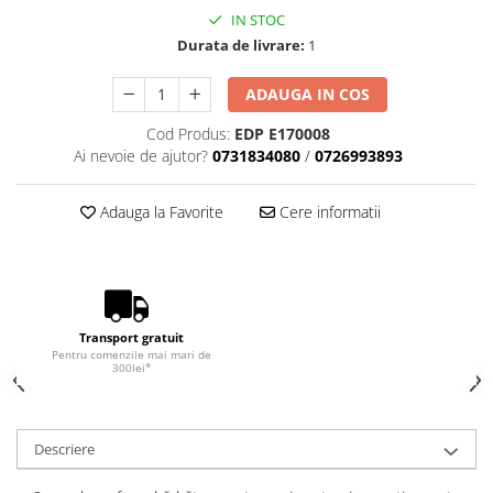
IN STOC
Durata de livrare:
1
ADAUGA IN COS
Cod Produs:
EDP E170008
Ai nevoie de ajutor?
0731834080
/
0726993893
Adauga la Favorite
Cere informatii
Transport gratuit
Pentru comenzile mai mari de
300lei*
Descriere