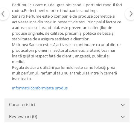
Parfumul cu care nu dai gres nici cand il porti nici cand il faci
cadou.Perfect pentru orice tinuta,orice anotimp.
Sansiro Perfume este o companie de produse cosmetice si
activeaza inca din 1998 in peste 55 de tari. Principalul factor ce
a adus succesul brand-ului, este prezentarea clienților de
produse originale, de calitate, precum și politica de bază și
stabilitatea de a asigura satisfacția clienților.
Misiunea Sansiro este să activeze in continuare ca unul dintre
producătorii pionieri în sectorul cosmetic, arătând cea mai
înaltă grijă și respect față de clienții, angajații, publicul și
mediul.
Regula de aur a utilizării parfumului este sa nu folosiți prea
mult parfumul. Parfumul tău nu ar trebui să intre în cameră
înaintea ta.
Informatii conformitate produs
Caracteristici
Review-uri
(0)