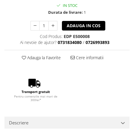
IN STOC
Durata de livrare:
1
ADAUGA IN COS
Cod Produs:
EDP E500008
Ai nevoie de ajutor?
0731834080
/
0726993893
Adauga la Favorite
Cere informatii
Transport gratuit
Pentru comenzile mai mari de
300lei*
Descriere