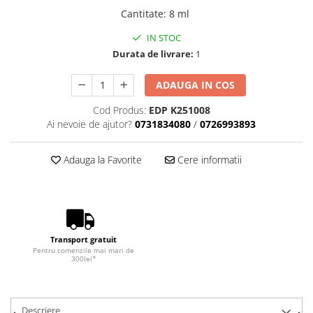
Cantitate
:
8 ml
IN STOC
Durata de livrare:
1
ADAUGA IN COS
Cod Produs:
EDP K251008
Ai nevoie de ajutor?
0731834080
/
0726993893
Adauga la Favorite
Cere informatii
Transport gratuit
Pentru comenzile mai mari de
300lei*
Descriere