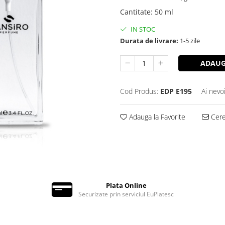
Cantitate
:
50 ml
IN STOC
Durata de livrare:
1-5 zile
ADAUG
Cod Produs:
EDP E195
Ai nevo
Adauga la Favorite
Cere 
Plata Online
Securizate prin serviciul EuPlatesc