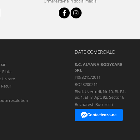
Urmareste-ne in social media
DATE COMERCIALE
par
S.C. ALYANA BODYCARE
SRL
 Plata
J40/3215/2011
 Livrare
RO28200211
e Retur
Blvd. Uverturii, Nr.10, Bl. B1,
Sc. 1, Et. 8, Apt. 92, Sector 6
pute resolution
Bucharest, Bucuresti
Contacteaza-ne