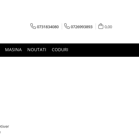
0731834080
0726993893
0,00
MASINA
NOUTATI
CODURI
tiver
e