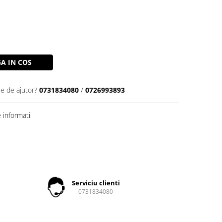
A IN COS
ie de ajutor?
0731834080
/
0726993893
informatii
Serviciu clienti
0731834080