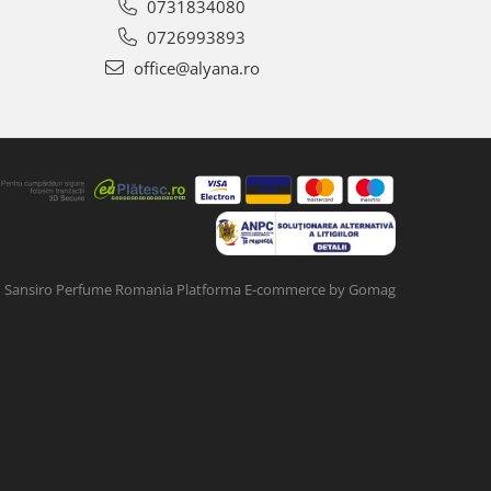
0731834080
0726993893
office@alyana.ro
Sansiro Perfume Romania
Platforma E-commerce by Gomag