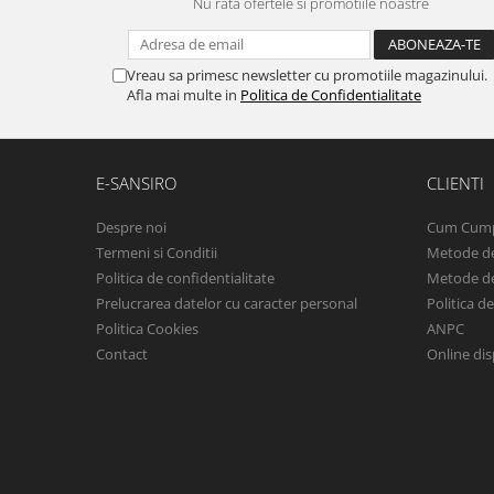
Nu rata ofertele si promotiile noastre
Vreau sa primesc newsletter cu promotiile magazinului.
Afla mai multe in
Politica de Confidentialitate
E-SANSIRO
CLIENTI
Despre noi
Cum Cum
Termeni si Conditii
Metode de
Politica de confidentialitate
Metode de
Prelucrarea datelor cu caracter personal
Politica d
Politica Cookies
ANPC
Contact
Online dis