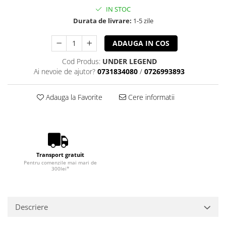
IN STOC
Durata de livrare:
1-5 zile
ADAUGA IN COS
Cod Produs:
UNDER LEGEND
Ai nevoie de ajutor?
0731834080
/
0726993893
Adauga la Favorite
Cere informatii
Transport gratuit
Pentru comenzile mai mari de
300lei*
Descriere