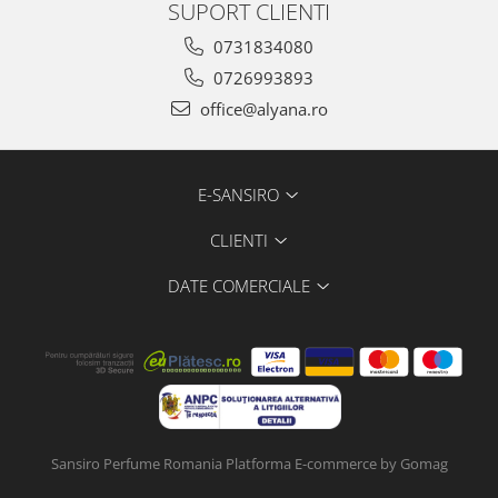
SUPORT CLIENTI
0731834080
0726993893
office@alyana.ro
E-SANSIRO
CLIENTI
DATE COMERCIALE
Sansiro Perfume Romania
Platforma E-commerce by Gomag