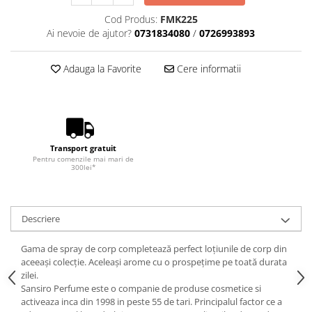
Cod Produs:
FMK225
Ai nevoie de ajutor?
0731834080
/
0726993893
Adauga la Favorite
Cere informatii
Transport gratuit
Pentru comenzile mai mari de
300lei*
Descriere
Gama de spray de corp completează perfect loțiunile de corp din
aceeași colecție. Aceleași arome cu o prospețime pe toată durata
zilei.
Sansiro Perfume este o companie de produse cosmetice si
activeaza inca din 1998 in peste 55 de tari. Principalul factor ce a