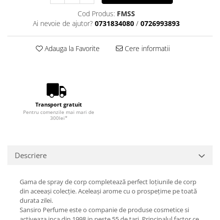
Cod Produs:
FMSS
Ai nevoie de ajutor?
0731834080
/
0726993893
Adauga la Favorite
Cere informatii
Transport gratuit
Pentru comenzile mai mari de
300lei*
Descriere
Gama de spray de corp completează perfect loțiunile de corp
din aceeași colecție. Aceleași arome cu o prospețime pe toată
durata zilei.
Sansiro Perfume este o companie de produse cosmetice si
activeaza inca din 1998 in peste 55 de tari. Principalul factor ce