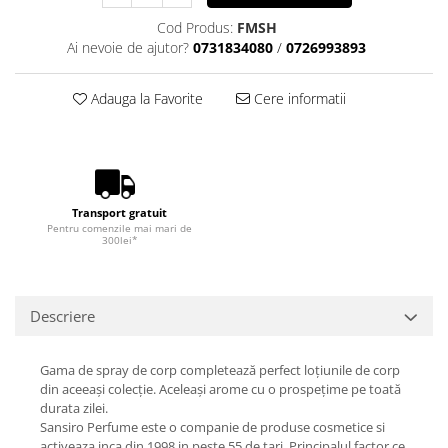
Cod Produs:
FMSH
Ai nevoie de ajutor?
0731834080
/
0726993893
Adauga la Favorite
Cere informatii
Transport gratuit
Pentru comenzile mai mari de
300lei*
Descriere
Gama de spray de corp completează perfect loțiunile de corp
din aceeași colecție. Aceleași arome cu o prospețime pe toată
durata zilei.
Sansiro Perfume este o companie de produse cosmetice si
activeaza inca din 1998 in peste 55 de tari. Principalul factor ce