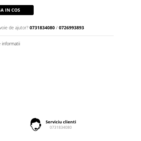
A IN COS
voie de ajutor?
0731834080
/
0726993893
informatii
Serviciu clienti
0731834080