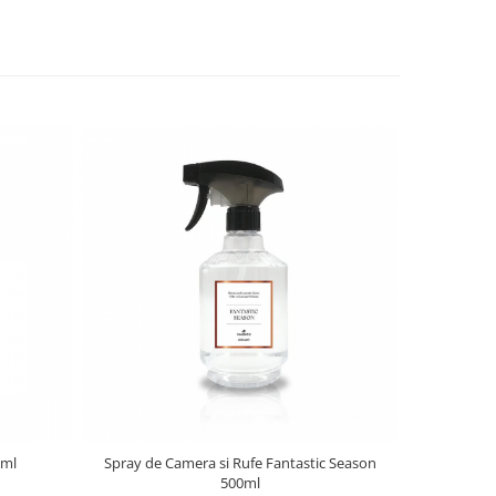
 ml
Spray de Camera si Rufe Fantastic Season
Spray de Cam
500ml