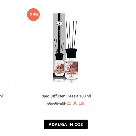
-29%
-29%
ml
Reed Diffuser Freesia 100 ml
Ree
35,00 Lei
25,00 Lei
ADAUGA IN COS