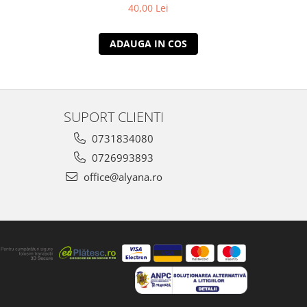
40,00 Lei
ADAUGA IN COS
SUPORT CLIENTI
0731834080
0726993893
office@alyana.ro