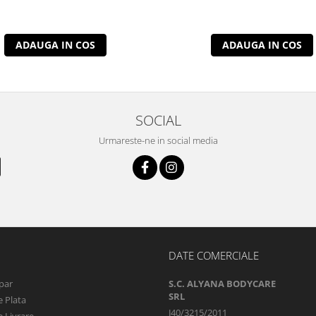
ADAUGA IN COS
ADAUGA IN COS
SOCIAL
Urmareste-ne in social media
DATE COMERCIALE
par
S.C. ALYANA BODYCARE
SRL
 Plata
J40/3215/2011