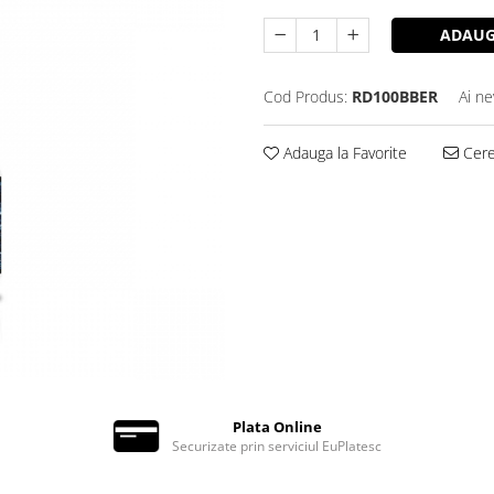
ADAUG
Cod Produs:
RD100BBER
Ai ne
Adauga la Favorite
Cere 
Plata Online
Securizate prin serviciul EuPlatesc