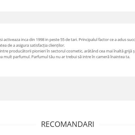
ctiveaza inca din 1998 in peste 55 de tari. Principalul factor ce a adus succ
atea de a asigura satisfacția clienților.
re producătorii pionieri în sectorul cosmetic, arătând cea mai înaltă grijă și r
rea mult parfumul. Parfumul tău nu ar trebui să intre în cameră înaintea ta.
RECOMANDARI