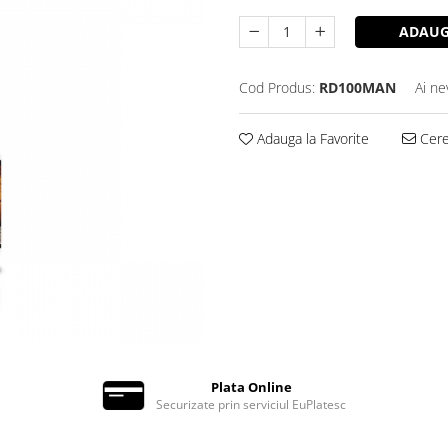
ADAUG
Cod Produs:
RD100MAN
Ai ne
Adauga la Favorite
Cere 
Plata Online
Securizate prin serviciul EuPlatesc