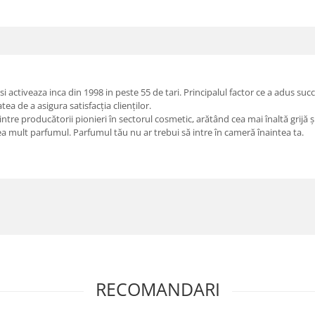
ctiveaza inca din 1998 in peste 55 de tari. Principalul factor ce a adus succ
atea de a asigura satisfacția clienților.
re producătorii pionieri în sectorul cosmetic, arătând cea mai înaltă grijă și r
rea mult parfumul. Parfumul tău nu ar trebui să intre în cameră înaintea ta.
RECOMANDARI