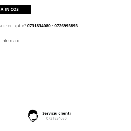
A IN COS
voie de ajutor?
0731834080
/
0726993893
informatii
Serviciu clienti
0731834080