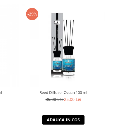
-29%
-29%
ml
Reed Diffuser Ocean 100 ml
Ree
35,00 Lei
25,00 Lei
ADAUGA IN COS