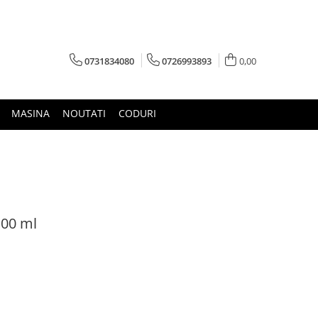
0731834080
0726993893
0,00
MASINA
NOUTATI
CODURI
100 ml