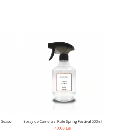
-29%
c Season
Spray de Camera si Rufe Spring Festival 500ml
Re
40,00 Lei