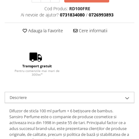
Cod Produs:
RD100FRE
Ai nevoie de ajutor?
0731834080
/
0726993893
Adauga la Favorite
Cere informatii
Transport gratuit
Pentru comenzile mai mari de
300lei*
Descriere
Difuzor de sticla 100 ml parfum + 6 bețișoare de bambus.
Sansiro Perfume este o companie de produse cosmetice si
activeaza inca din 1998 in peste 55 de tari. Principalul factor ce a
adus succesul brand-ului, este prezentarea clienților de produse
originale, de calitate, precum și politica de bază și stabilitatea de a