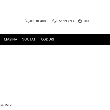
0731834080
0726993893
0,00
MASINA
NOUTATI
CODURI
osc, para