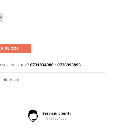
A IN COS
nevoie de ajutor?
0731834080
/
0726993893
informatii
Serviciu clienti
0731834080