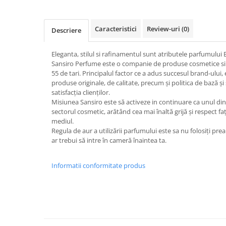
Caracteristici
Review-uri
(0)
Descriere
Eleganta, stilul si rafinamentul sunt atributele parfumului
Sansiro Perfume este o companie de produse cosmetice si a
55 de tari. Principalul factor ce a adus succesul brand-ului,
produse originale, de calitate, precum și politica de bază și 
satisfacția clienților.
Misiunea Sansiro este să activeze in continuare ca unul din
sectorul cosmetic, arătând cea mai înaltă grijă și respect față 
mediul.
Regula de aur a utilizării parfumului este sa nu folosiți p
ar trebui să intre în cameră înaintea ta.
Informatii conformitate produs