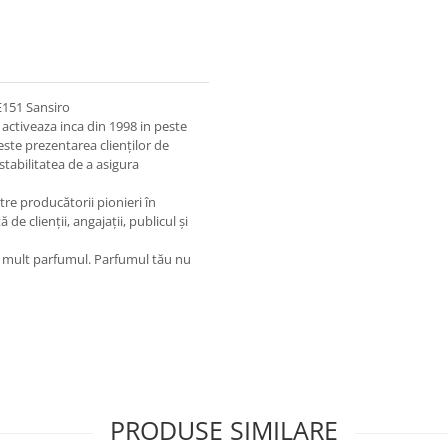
 E151 Sansiro
ctiveaza inca din 1998 in peste
 este prezentarea clienților de
stabilitatea de a asigura
tre producătorii pionieri în
de clienții, angajații, publicul și
rea mult parfumul. Parfumul tău nu
PRODUSE SIMILARE