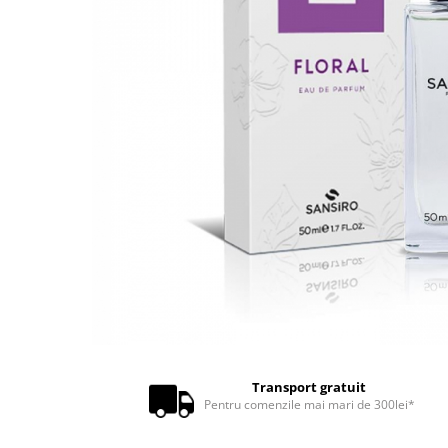
Transport gratuit
Pentru comenzile mai mari de 300lei*