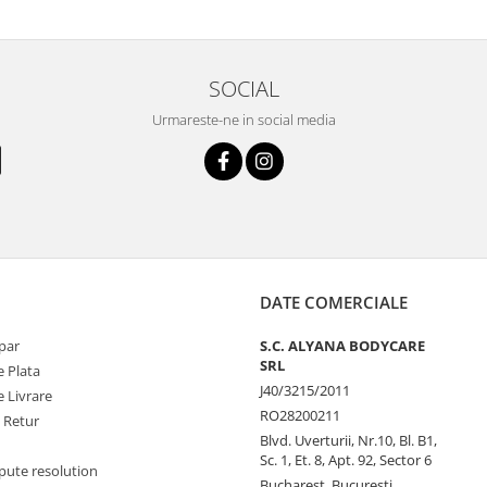
SOCIAL
Urmareste-ne in social media
DATE COMERCIALE
par
S.C. ALYANA BODYCARE
SRL
 Plata
J40/3215/2011
 Livrare
RO28200211
e Retur
Blvd. Uverturii, Nr.10, Bl. B1,
Sc. 1, Et. 8, Apt. 92, Sector 6
pute resolution
Bucharest, Bucuresti