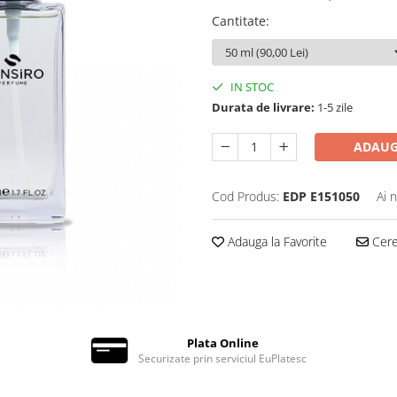
Cantitate
:
IN STOC
Durata de livrare:
1-5 zile
ADAUG
Cod Produs:
EDP E151050
Ai 
Adauga la Favorite
Cere 
Plata Online
Securizate prin serviciul EuPlatesc