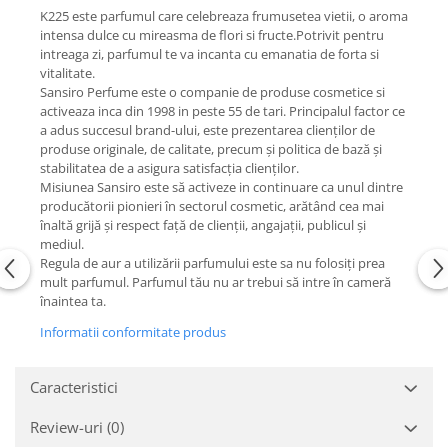
K225 este parfumul care celebreaza frumusetea vietii, o aroma
intensa dulce cu mireasma de flori si fructe.Potrivit pentru
intreaga zi, parfumul te va incanta cu emanatia de forta si
vitalitate.
Sansiro Perfume este o companie de produse cosmetice si
activeaza inca din 1998 in peste 55 de tari. Principalul factor ce
a adus succesul brand-ului, este prezentarea clienților de
produse originale, de calitate, precum și politica de bază și
stabilitatea de a asigura satisfacția clienților.
Misiunea Sansiro este să activeze in continuare ca unul dintre
producătorii pionieri în sectorul cosmetic, arătând cea mai
înaltă grijă și respect față de clienții, angajații, publicul și
mediul.
Regula de aur a utilizării parfumului este sa nu folosiți prea
mult parfumul. Parfumul tău nu ar trebui să intre în cameră
înaintea ta.
Informatii conformitate produs
Caracteristici
Review-uri
(0)