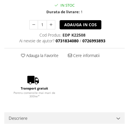
IN STOC
Durata de livrare:
1
ADAUGA IN COS
Cod Produs:
EDP K22508
Ai nevoie de ajutor?
0731834080
/
0726993893
Adauga la Favorite
Cere informatii
Transport gratuit
Pentru comenzile mai mari de
300lei*
Descriere