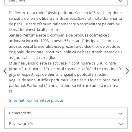
De fiecare data cand folositi parfumul Sansiro K95, veti surprinde
senzatia de femeie libera si indrazneata.Savurati nota dominanta
de paciului care ofera un rafinament si o senzualitate pe care nu
le mai intalnesti la alt parfum.
Sansiro Perfume este o companie de produse cosmetice si
activeaza inca din 1998 in peste 55 de tari. Principalul factor ce a
adus succesul brand-ului, este prezentarea clienților de produse
originale, de calitate, precum și politica de bază și stabilitatea de a
asigura satisfacția clienților.
Misiunea Sansiro este să activeze in continuare ca unul dintre
producătorii pionieri în sectorul cosmetic, arătând cea mai înaltă
grijă și respect față de clienții, angajații, publicul și mediul.
Regula de aur a utilizării parfumului este sa nu folosiți prea mult
parfumul. Parfumul tău nu ar trebui să intre în cameră înaintea
ta.
Informatii conformitate produs
Caracteristici
Review-uri
(0)