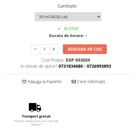
Cantitate
:
IN STOC
Durata de livrare:
1
ADAUGA IN COS
Cod Produs:
EDP K93050
Ai nevoie de ajutor?
0731834080
/
0726993893
Adauga la Favorite
Cere informatii
Transport gratuit
Pentru comenzile mai mari de
300lei*