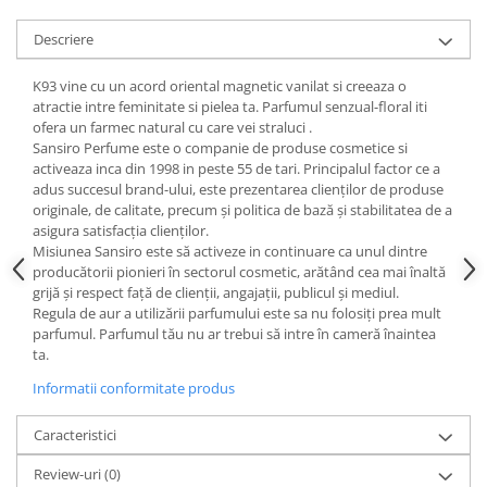
Descriere
K93 vine cu un acord oriental magnetic vanilat si creeaza o
atractie intre feminitate si pielea ta. Parfumul senzual-floral iti
ofera un farmec natural cu care vei straluci .
Sansiro Perfume este o companie de produse cosmetice si
activeaza inca din 1998 in peste 55 de tari. Principalul factor ce a
adus succesul brand-ului, este prezentarea clienților de produse
originale, de calitate, precum și politica de bază și stabilitatea de a
asigura satisfacția clienților.
Misiunea Sansiro este să activeze in continuare ca unul dintre
producătorii pionieri în sectorul cosmetic, arătând cea mai înaltă
grijă și respect față de clienții, angajații, publicul și mediul.
Regula de aur a utilizării parfumului este sa nu folosiți prea mult
parfumul. Parfumul tău nu ar trebui să intre în cameră înaintea
ta.
Informatii conformitate produs
Caracteristici
Review-uri
(0)