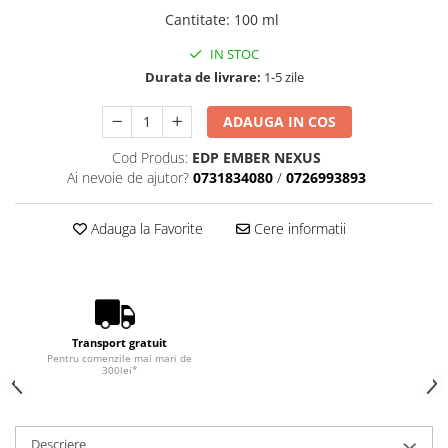
Cantitate
:
100 ml
IN STOC
Durata de livrare:
1-5 zile
ADAUGA IN COS
Cod Produs:
EDP EMBER NEXUS
Ai nevoie de ajutor?
0731834080
/
0726993893
Adauga la Favorite
Cere informatii
Transport gratuit
Pentru comenzile mai mari de
300lei*
Descriere