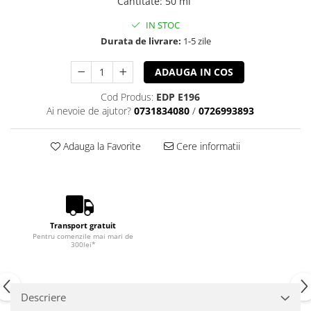
Cantitate
:
50 ml
IN STOC
Durata de livrare:
1-5 zile
ADAUGA IN COS
Cod Produs:
EDP E196
Ai nevoie de ajutor?
0731834080
/
0726993893
Adauga la Favorite
Cere informatii
Transport gratuit
Pentru comenzile mai mari de
300lei*
Descriere