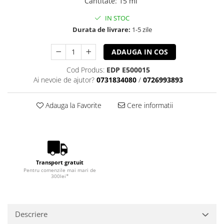
Cantitate
:
15 ml
IN STOC
Durata de livrare:
1-5 zile
ADAUGA IN COS
Cod Produs:
EDP E500015
Ai nevoie de ajutor?
0731834080
/
0726993893
Adauga la Favorite
Cere informatii
Transport gratuit
Pentru comenzile mai mari de
300lei*
Descriere