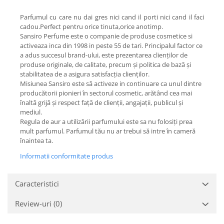
Parfumul cu care nu dai gres nici cand il porti nici cand il faci
cadou.Perfect pentru orice tinuta,orice anotimp.
Sansiro Perfume este o companie de produse cosmetice si
activeaza inca din 1998 in peste 55 de tari. Principalul factor ce
a adus succesul brand-ului, este prezentarea clienților de
produse originale, de calitate, precum și politica de bază și
stabilitatea de a asigura satisfacția clienților.
Misiunea Sansiro este să activeze in continuare ca unul dintre
producătorii pionieri în sectorul cosmetic, arătând cea mai
înaltă grijă și respect față de clienții, angajații, publicul și
mediul.
Regula de aur a utilizării parfumului este sa nu folosiți prea
mult parfumul. Parfumul tău nu ar trebui să intre în cameră
înaintea ta.
Informatii conformitate produs
Caracteristici
Review-uri
(0)