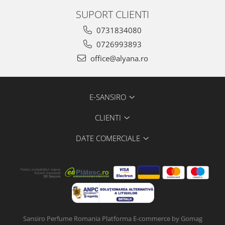
SUPORT CLIENTI
0731834080
0726993893
office@alyana.ro
E-SANSIRO
CLIENTI
DATE COMERCIALE
Sansiro Perfume Romania
Platforma E-commerce by Gomag