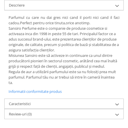
Descriere
Parfumul cu care nu dai gres nici cand il porti nici cand il faci
cadou.Perfect pentru orice tinuta,orice anotimp.
Sansiro Perfume este o companie de produse cosmetice si
activeaza inca din 1998 in peste 55 de tari. Principalul factor ce a
adus succesul brand-ului, este prezentarea clienților de produse
originale, de calitate, precum și politica de bază și stabilitatea de a
asigura satisfacția clienților.
Misiunea Sansiro este să activeze in continuare ca unul dintre
producătorii pionieri în sectorul cosmetic, arătând cea mai înaltă
grijă și respect față de clienții, angajații, publicul și mediul.
Regula de aur a utilizării parfumului este sa nu folosiți prea mult
parfumul. Parfumul tău nu ar trebui să intre în cameră înaintea
ta.
Informatii conformitate produs
Caracteristici
Review-uri
(0)