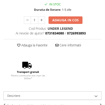
IN STOC
Durata de livrare:
1-5 zile
ADAUGA IN COS
Cod Produs:
UNDER LEGEND
Ai nevoie de ajutor?
0731834080
/
0726993893
Adauga la Favorite
Cere informatii
Transport gratuit
Pentru comenzile mai mari de
300lei*
Descriere