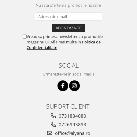
Nu rata ofertele si promotiile noastre
Vreau sa primesc newsletter cu promotiile
magazinului. Afla mai multe in
Politica de
Confidentialitate
SOCIAL
Urmareste-ne in social media
SUPORT CLIENTI
0731834080
0726993893
office@alyana.ro