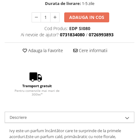
Durata de livrare:
1-5 zile
ADAUGA IN COS
Cod Produs:
EDP SI080
Ai nevoie de ajutor?
0731834080
/
0726993893
Adauga la Favorite
Cere informatii
Transport gratuit
Pentru comenzile mai mari de
300lei*
Descriere
Ivy este un parfum încântător care te surprinde de la primele
acorduri.Este un parfum cald, primăvăratic cu note florale,