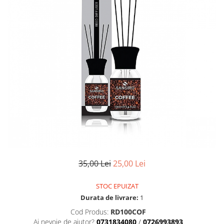
35,00 Lei
25,00 Lei
STOC EPUIZAT
Durata de livrare:
1
Cod Produs:
RD100COF
Ai nevoie de ajutor?
0731834080
/
0726993893