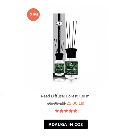
-29%
-29%
l
Reed Diffuser Forest 100 ml
Ree
35,00 Lei
25,00 Lei
ADAUGA IN COS