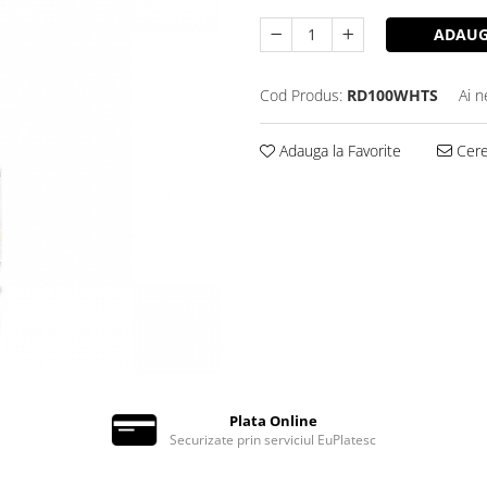
ADAUG
Cod Produs:
RD100WHTS
Ai n
Adauga la Favorite
Cere 
Plata Online
Securizate prin serviciul EuPlatesc