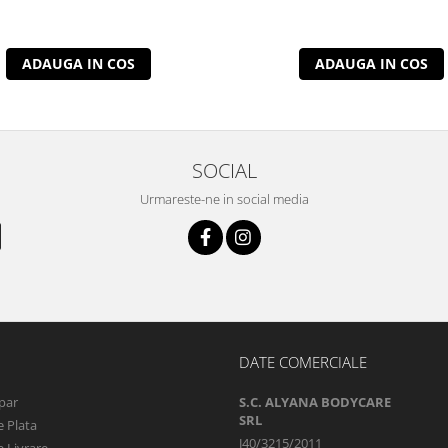
ADAUGA IN COS
ADAUGA IN COS
SOCIAL
Urmareste-ne in social media
DATE COMERCIALE
par
S.C. ALYANA BODYCARE
SRL
 Plata
J40/3215/2011