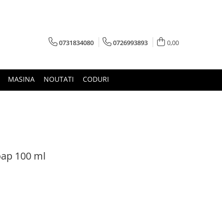
0731834080
0726993893
0,00
MASINA
NOUTATI
CODURI
oap 100 ml