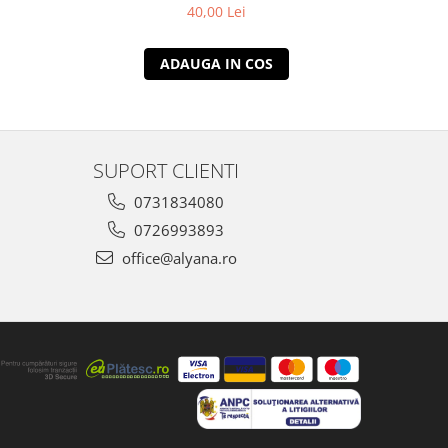
40,00 Lei
ADAUGA IN COS
SUPORT CLIENTI
0731834080
0726993893
office@alyana.ro