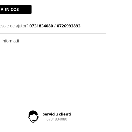
A IN COS
evoie de ajutor?
0731834080
/
0726993893
informatii
Serviciu clienti
0731834080