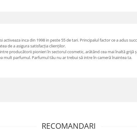
ctiveaza inca din 1998 in peste 55 de tari. Principalul factor ce a adus succ
atea de a asigura satisfacția clienților.
re producătorii pionieri în sectorul cosmetic, arătând cea mai înaltă grijă și r
rea mult parfumul. Parfumul tău nu ar trebui să intre în cameră înaintea ta.
RECOMANDARI