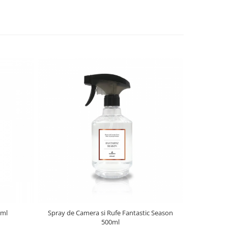
 ml
Spray de Camera si Rufe Fantastic Season
Spray de Cam
500ml