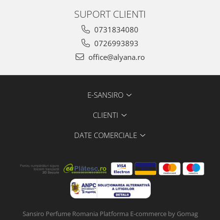
SUPORT CLIENTI
0731834080
0726993893
office@alyana.ro
E-SANSIRO
CLIENTI
DATE COMERCIALE
Sansiro Perfume Romania
Platforma E-commerce by Gomag