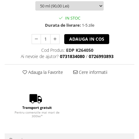
IN STOC
Durata de livrare:
1-5 zile
ADAUGA IN COS
Cod Produs:
EDP K264050
Ai nevoie de ajutor?
0731834080
/
0726993893
Adauga la Favorite
Cere informatii
Transport gratuit
Pentru comenzile mai mari de
300lei*