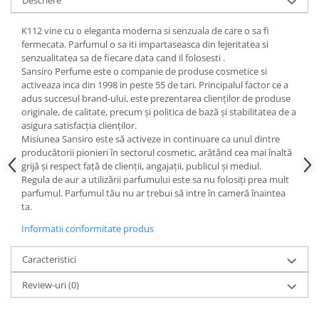
K112 vine cu o eleganta moderna si senzuala de care o sa fi
fermecata. Parfumul o sa iti impartaseasca din lejeritatea si
senzualitatea sa de fiecare data cand il folosesti .
Sansiro Perfume este o companie de produse cosmetice si
activeaza inca din 1998 in peste 55 de tari. Principalul factor ce a
adus succesul brand-ului, este prezentarea clienților de produse
originale, de calitate, precum și politica de bază și stabilitatea de a
asigura satisfacția clienților.
Misiunea Sansiro este să activeze in continuare ca unul dintre
producătorii pionieri în sectorul cosmetic, arătând cea mai înaltă
grijă și respect față de clienții, angajații, publicul și mediul.
Regula de aur a utilizării parfumului este sa nu folosiți prea mult
parfumul. Parfumul tău nu ar trebui să intre în cameră înaintea
ta.
Informatii conformitate produs
Caracteristici
Review-uri
(0)