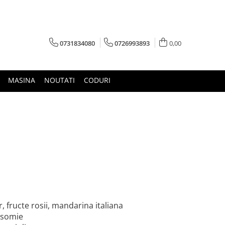
0731834080
0726993893
0,00
MASINA
NOUTATI
CODURI
, fructe rosii, mandarina italiana
iasomie