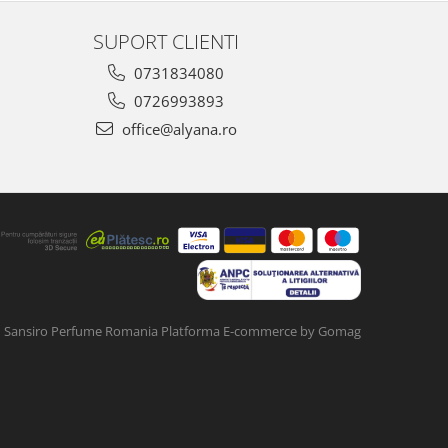
SUPORT CLIENTI
0731834080
0726993893
office@alyana.ro
Sansiro Perfume Romania
Platforma E-commerce by Gomag