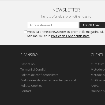
NEWSLETTER
Nu rata ofertele si promotiile noastre
Vreau sa primesc newsletter cu promotiile magazinului.
Afla mai multe in
Politica de Confidentialitate
E-SANSIRO
CLIENTI
Despre noi
Cum Cum
Termeni si Conditii
Metode de
Politica de confidentialitate
Metode de
Prelucrarea datelor cu caracter personal
Politica d
Politica Cookies
ANPC
Contact
Online dis