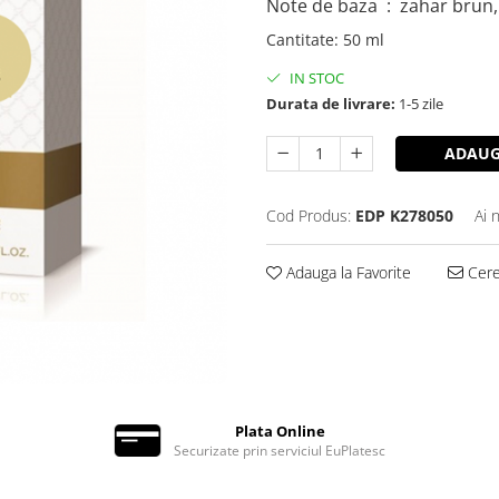
Note de baza : zahar brun, 
Cantitate
:
50 ml
IN STOC
Durata de livrare:
1-5 zile
ADAUG
Cod Produs:
EDP K278050
Ai 
Adauga la Favorite
Cere 
Plata Online
Securizate prin serviciul EuPlatesc