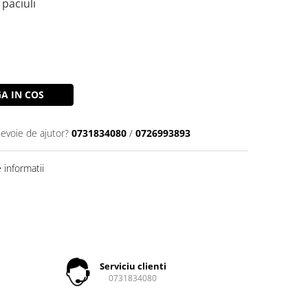
paciuli
A IN COS
nevoie de ajutor?
0731834080
/
0726993893
informatii
Serviciu clienti
0731834080