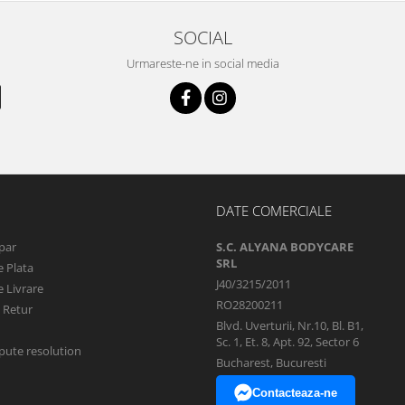
SOCIAL
Urmareste-ne in social media
DATE COMERCIALE
par
S.C. ALYANA BODYCARE
SRL
 Plata
J40/3215/2011
 Livrare
RO28200211
e Retur
Blvd. Uverturii, Nr.10, Bl. B1,
Sc. 1, Et. 8, Apt. 92, Sector 6
pute resolution
Bucharest, Bucuresti
Contacteaza-ne