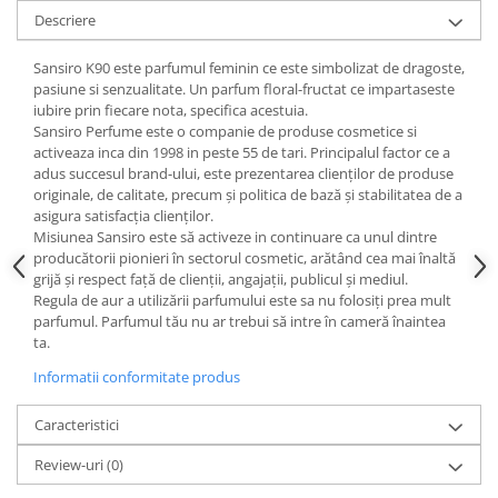
Descriere
Sansiro K90 este parfumul feminin ce este simbolizat de dragoste,
pasiune si senzualitate. Un parfum floral-fructat ce impartaseste
iubire prin fiecare nota, specifica acestuia.
Sansiro Perfume este o companie de produse cosmetice si
activeaza inca din 1998 in peste 55 de tari. Principalul factor ce a
adus succesul brand-ului, este prezentarea clienților de produse
originale, de calitate, precum și politica de bază și stabilitatea de a
asigura satisfacția clienților.
Misiunea Sansiro este să activeze in continuare ca unul dintre
producătorii pionieri în sectorul cosmetic, arătând cea mai înaltă
grijă și respect față de clienții, angajații, publicul și mediul.
Regula de aur a utilizării parfumului este sa nu folosiți prea mult
parfumul. Parfumul tău nu ar trebui să intre în cameră înaintea
ta.
Informatii conformitate produs
Caracteristici
Review-uri
(0)