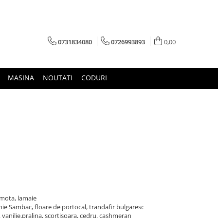
0731834080
0726993893
0,00
MASINA
NOUTATI
CODURI
amota, lamaie
omie Sambac, floare de portocal, trandafir bulgaresc
 vanilie,pralina, scortisoara, cedru, cashmeran