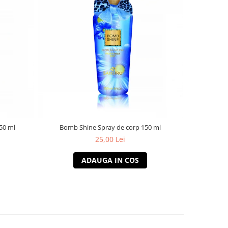
50 ml
Bomb Shine Spray de corp 150 ml
Sun S
25,00 Lei
ADAUGA IN COS