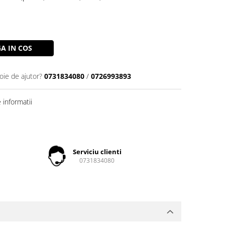
A IN COS
oie de ajutor?
0731834080
/
0726993893
informatii
Serviciu clienti
0731834080