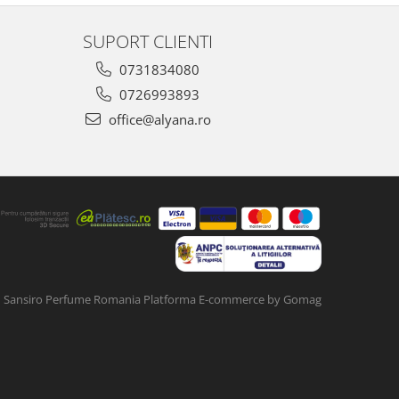
SUPORT CLIENTI
0731834080
0726993893
office@alyana.ro
Sansiro Perfume Romania
Platforma E-commerce by Gomag