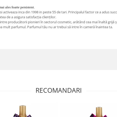
mai ales foarte persistent.
ctiveaza inca din 1998 in peste 55 de tari. Principalul factor ce a adus succ
atea de a asigura satisfacția clienților.
re producătorii pionieri în sectorul cosmetic, arătând cea mai înaltă grijă și r
rea mult parfumul. Parfumul tău nu ar trebui să intre în cameră înaintea ta.
RECOMANDARI