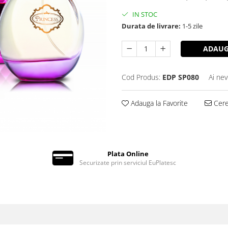
IN STOC
Durata de livrare:
1-5 zile
ADAUG
Cod Produs:
EDP SP080
Ai nev
Adauga la Favorite
Cere 
Plata Online
Securizate prin serviciul EuPlatesc