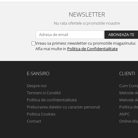
NEWSLETTER
Nu rata ofertele si promotiile noastre
Vreau sa primesc newsletter cu promotiile magazinului.
Afla mai multe in
Politica de Confidentialitate
E-SANSIRO
CLIENTI
Despre noi
Cum Cum
Termeni si Conditii
Metode de
Politica de confidentialitate
Metode de
Prelucrarea datelor cu caracter personal
Politica d
Politica Cookies
ANPC
Contact
Online dis