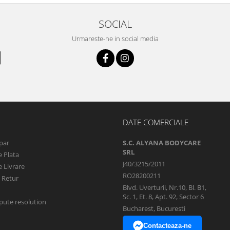
SOCIAL
Urmareste-ne in social media
DATE COMERCIALE
par
S.C. ALYANA BODYCARE
SRL
 Plata
J40/3215/2011
 Livrare
RO28200211
e Retur
Blvd. Uverturii, Nr.10, Bl. B1,
Sc. 1, Et. 8, Apt. 92, Sector 6
pute resolution
Bucharest, Bucuresti
Contacteaza-ne